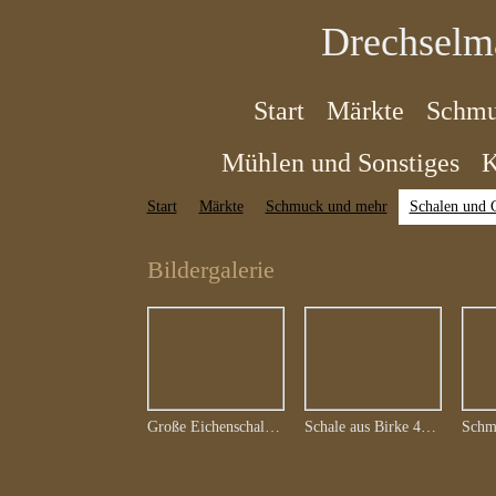
Drechselm
Start
Märkte
Schmu
Mühlen und Sonstiges
K
Start
Märkte
Schmuck und mehr
Schalen und 
Bildergalerie
Große Eichenschale 40cm "genäht"
Schale aus Birke 40cm