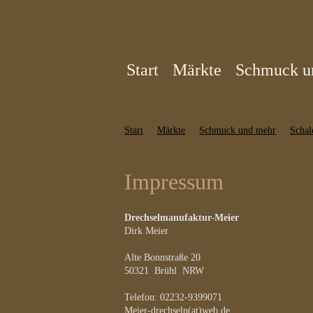
Start
Märkte
Schmuck u
Start
Märkte
Schmuck und mehr
Schal
Impressum
Drechselmanufaktur-Meier
Dirk Meier
Alte Bonnstraße 20
50321 Brühl NRW
Telefon: 02232-9399071
Meier-drechseln
(at
)web.de